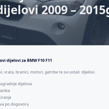
dijelovi 2009 – 2015
novi dijelovi za BMW F10 F11
, vrata, branici, motori, getribe te svi ostali dijelovi.
gradnje dijelova
hanika
kiranje
ova po dogovoru