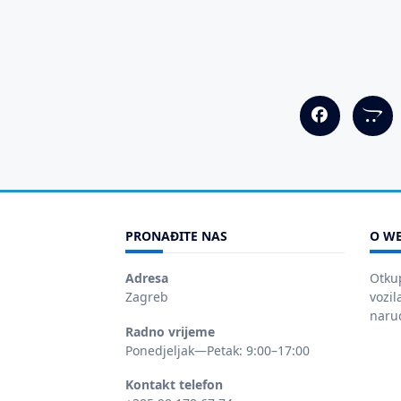
PRONAĐITE NAS
O WE
Adresa
Otku
Zagreb
vozil
narud
Radno vrijeme
Ponedjeljak—Petak: 9:00–17:00
Kontakt telefon