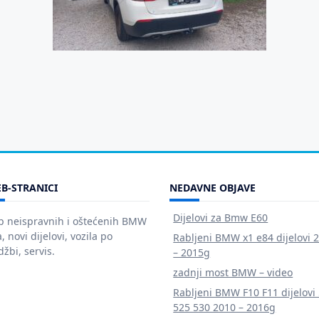
B-STRANICI
NEDAVNE OBJAVE
Dijelovi za Bmw E60
p neispravnih i oštećenih BMW
a, novi dijelovi, vozila po
Rabljeni BMW x1 e84 dijelovi 
žbi, servis.
– 2015g
zadnji most BMW – video
Rabljeni BMW F10 F11 dijelovi
525 530 2010 – 2016g