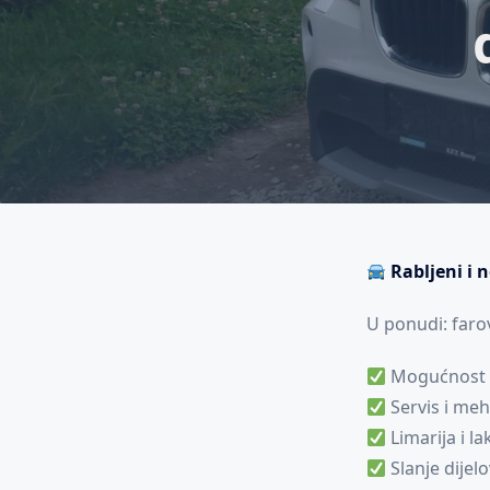
Rabljeni i 
U ponudi: farovi
Mogućnost u
Servis i me
Limarija i la
Slanje dijel