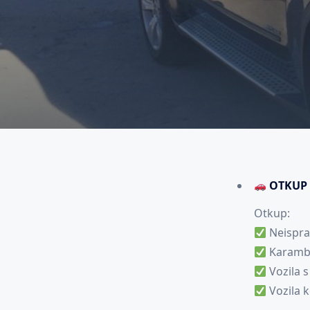
OTKUP 
Otkup:
Neisprav
Karambol
Vozila s
Vozila ko