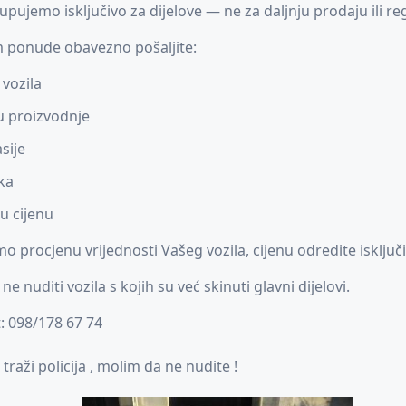
upujemo isključivo za dijelove — ne za daljnju prodaju ili reg
m ponude obavezno pošaljite:
vozila
 proizvodnje
sije
ika
u cijenu
o procjenu vrijednosti Vašeg vozila, cijenu odredite isključi
e nuditi vozila s kojih su već skinuti glavni dijelovi.
: 098/178 67 74
 traži policija , molim da ne nudite !