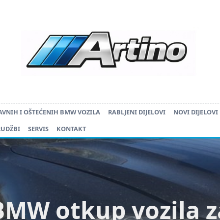
AVNIH I OŠTEĆENIH BMW VOZILA
RABLJENI DIJELOVI
NOVI DIJELOVI
RUDŽBI
SERVIS
KONTAKT
BMW otkup vozila z