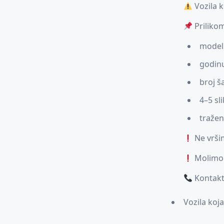
Vozila k
Priliko
model 
godinu
broj ša
4–5 sl
tražen
Ne vršim
Molimo n
Kontakt
Vozila koja